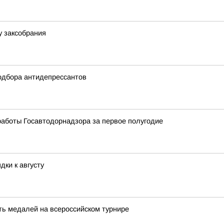
у заксобрания
одбора антидепрессантов
работы Госавтодорнадзора за первое полугодие
дки к августу
ть медалей на всероссийском турнире