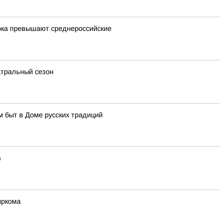
ока превышают среднероссийские
атральный сезон
м быт в Доме русских традиций
в
иркома