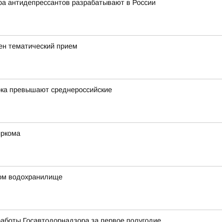
ра антидепрессантов разрабатывают в России
ен тематический прием
ока превышают среднероссийские
иркома
ком водохранилище
аботы Госавтодорнадзора за первое полугодие